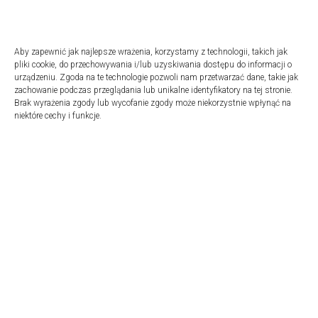
Aby zapewnić jak najlepsze wrażenia, korzystamy z technologii, takich jak
pliki cookie, do przechowywania i/lub uzyskiwania dostępu do informacji o
urządzeniu. Zgoda na te technologie pozwoli nam przetwarzać dane, takie jak
zachowanie podczas przeglądania lub unikalne identyfikatory na tej stronie.
Brak wyrażenia zgody lub wycofanie zgody może niekorzystnie wpłynąć na
Podziel się opinią
niektóre cechy i funkcje.
Klinika Dr Kuśmierczyk chętnie pozna Twoją opinię. Zamieść ją w
profilu naszej firmy w Google Maps.
Kliknij w link >>>
Podziel się z nami opinią po wizycie.
lub
skanuj kod QR
tutaj poniżej.