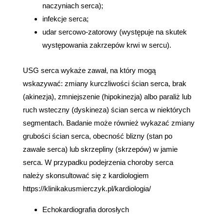
naczyniach serca);
infekcje serca;
udar sercowo-zatorowy (występuje na skutek
występowania zakrzepów krwi w sercu).
USG serca wykaże zawał, na który mogą
wskazywać: zmiany kurczliwości ścian serca, brak
(akinezja), zmniejszenie (hipokinezja) albo paraliż lub
ruch wsteczny (dyskineza) ścian serca w niektórych
segmentach. Badanie może również wykazać zmiany
grubości ścian serca, obecność blizny (stan po
zawale serca) lub skrzepliny (skrzepów) w jamie
serca. W przypadku podejrzenia choroby serca
należy skonsultować się z kardiologiem
https://klinikakusmierczyk.pl/kardiologia/
Echokardiografia dorosłych